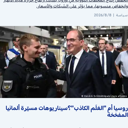
وانخفاض منسوبها، مما يؤثر على الشبكات والأسعار.
سياسة
2026/8/8
روسيا أم "العَلَم الكاذب"؟سيناريوهات مسيّرة ألمانيا
المفخخة