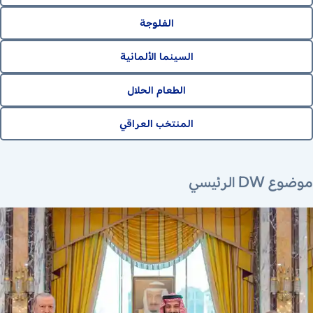
الفلوجة
السينما الألمانية
الطعام الحلال
المنتخب العراقي
٩ أغسطس ٢٠٢٦
٧ أغسطس ٢٠٢٦
٧ أغسطس ٢٠٢٦
٣٠ يناير ٢٠٢٦
موضوع DW الرئيسي