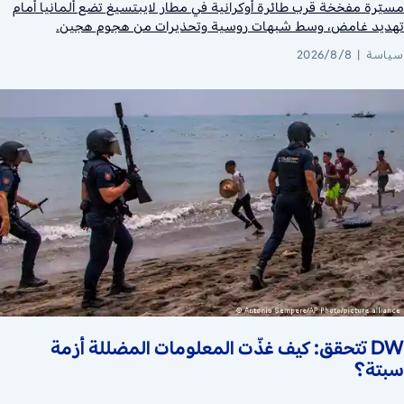
مسيّرة مفخخة قرب طائرة أوكرانية في مطار لايبتسيغ تضع ألمانيا أمام
تهديد غامض، وسط شبهات روسية وتحذيرات من هجوم هجين.
سياسة
2026/8/8
DW تتحقق: كيف غذّت المعلومات المضللة أزمة
سبتة؟