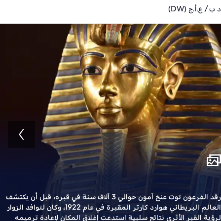
د ب / ع.أ.ج (DW)
رقد الفرعون توت عنخ آمون حوالي 3 آلاف سنة في قبره، قبل أن يكتشف
العالم البريطاني هوارد كارتر المقبرة في عام 1922، وكان لتوافد الزوار
لرؤية القبر الأثري نتائج سلبية استدعت إغلاق المكان لإعادة ترميمه