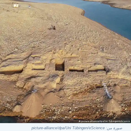
صورة من: picture-alliance/dpa/Uni Tübingen/eScience