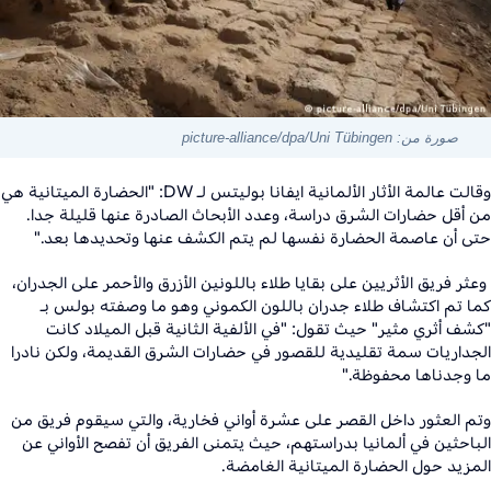
صورة من: picture-alliance/dpa/Uni Tübingen
وقالت عالمة الأثار الألمانية ايفانا بوليتس لـ
DW
: "الحضارة الميتانية هي
من أقل حضارات الشرق دراسة، وعدد الأبحاث الصادرة عنها قليلة جدا.
حتى أن عاصمة الحضارة نفسها لم يتم الكشف عنها وتحديدها بعد
".
وعثر فريق الأثريين على بقايا طلاء باللونين الأزرق والأحمر على الجدران،
كما تم اكتشاف طلاء جدران باللون الكموني وهو ما وصفته بولس بـ
"كشف أثري مثير" حيث تقول: "في الألفية الثانية قبل الميلاد كانت
الجداريات سمة تقليدية للقصور في حضارات الشرق القديمة، ولكن نادرا
ما وجدناها محفوظة
".
وتم العثور داخل القصر على عشرة أواني فخارية، والتي سيقوم فريق من
الباحثين في ألمانيا بدراستهم، حيث يتمنى الفريق أن تفصح الأواني عن
المزيد حول الحضارة الميتانية الغامضة.