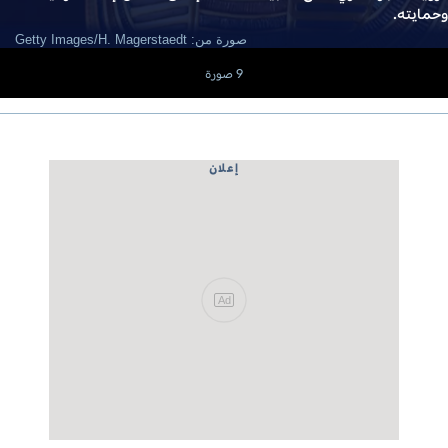
وحمايته.
صورة من: Getty Images/H. Magerstaedt
9 صورة
إعلان
Ad