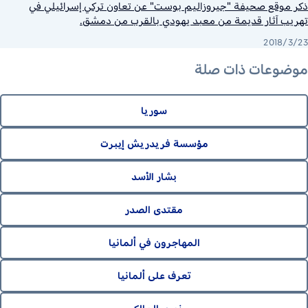
ذكر موقع صحيفة "جيروزاليم بوست" عن تعاون تركي إسرائيلي في
تهريب آثار قديمة من معبد يهودي بالقرب من دمشق.
2018/3/23
موضوعات ذات صلة
سوريا
مؤسسة فريدريش إيبرت
بشار الأسد
مقتدى الصدر
المهاجرون في ألمانيا
تعرف على ألمانيا