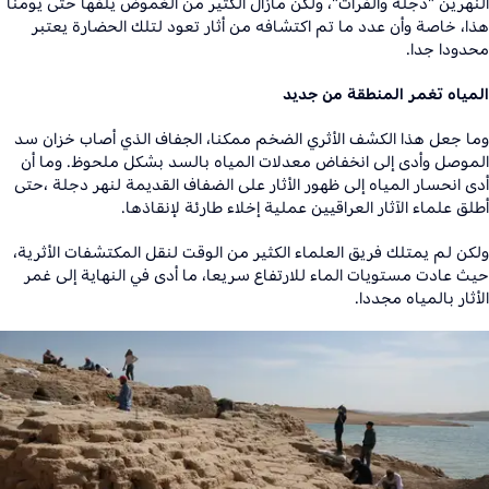
النهرين "دجلة والفرات"، ولكن مازال الكثير من الغموض يلفها حتى يومنا
هذا، خاصة وأن عدد ما تم اكتشافه من أثار تعود لتلك الحضارة يعتبر
محدودا جدا
.
المياه تغمر المنطقة من جديد
وما جعل هذا الكشف الأثري الضخم ممكنا، الجفاف الذي أصاب خزان سد
الموصل وأدى إلى انخفاض معدلات المياه بالسد بشكل ملحوظ. وما أن
أدى انحسار المياه إلى ظهور الأثار على الضفاف القديمة لنهر دجلة ،حتى
أطلق علماء الآثار العراقيين عملية إخلاء طارئة لإنقاذها
.
ولكن لم يمتلك فريق العلماء الكثير من الوقت لنقل المكتشفات الأثرية،
حيث عادت مستويات الماء للارتفاع سريعا، ما أدى في النهاية إلى غمر
الأثار بالمياه مجددا.