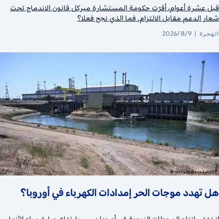
قبل عشرة أعوام، أقرّت حكومة المستشارة ميركل قانون الاندماج تحت
شعار الدعم مقابل الالتزام. فما الذي نجح فعلا؟
الهجرة
2026/8/9
هل تهدد موجات الحر إمدادات الكهرباء في أوروبا؟
انخفض إنتاج المحطات النووية في أوروبا بسبب ارتفاع حرارة مياه الأنهار