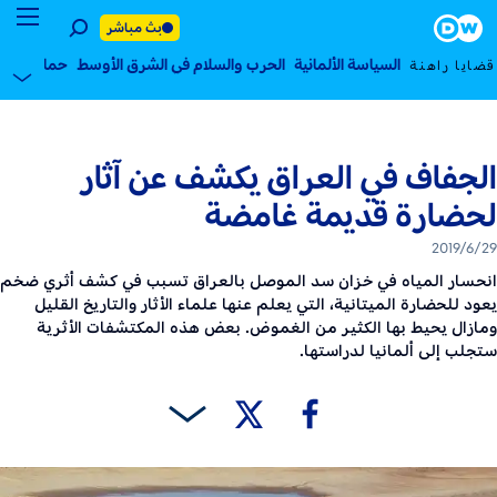
٢٩ يونيو ٢٠١٩
Foote
بث مباشر
السياسة الألمانية
الحرب والسلام في الشرق الأوسط
حماية المنا
قضايا راهنة
الجفاف في العراق يكشف عن آثار
لحضارة قديمة غامضة
2019/6/29
انحسار المياه في خزان سد الموصل بالعراق تسبب في كشف أثري ضخم
يعود للحضارة الميتانية، التي يعلم عنها علماء الأثار والتاريخ القليل
ومازال يحيط بها الكثير من الغموض. بعض هذه المكتشفات الأثرية
ستجلب إلى ألمانيا لدراستها.