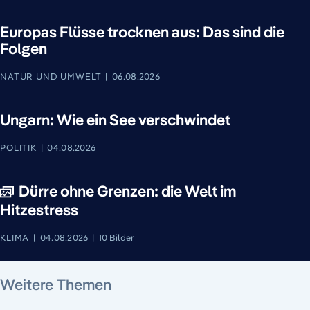
Europas Flüsse trocknen aus: Das sind die
Folgen
NATUR UND UMWELT
06.08.2026
Ungarn: Wie ein See verschwindet
POLITIK
04.08.2026
Dürre ohne Grenzen: die Welt im
Hitzestress
KLIMA
04.08.2026
10 Bilder
5. August 2026
5. August 2026
5. August 2026
5. August 2026
5. August 2026
6. August 2026
Weitere Themen