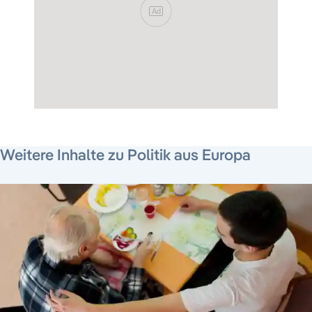
Ad
31. Juli 2026
5. August 2026
3. August 2026
Weitere Inhalte zu Politik aus Europa