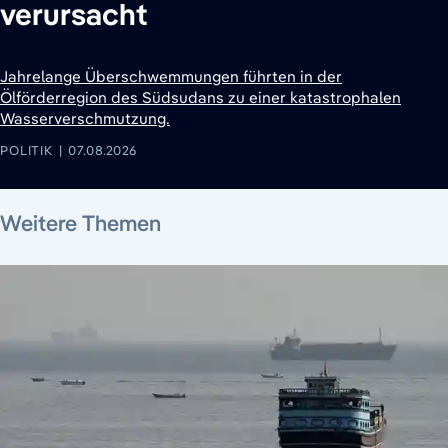
verursacht
Jahrelange Überschwemmungen führten in der
Ölförderregion des Südsudans zu einer katastrophalen
Wasserverschmutzung.
POLITIK
07.08.2026
7. August 2026
7. August 2026
7. August 2026
6. August 2026
7. August 2026
7. August 2026
Weitere Themen