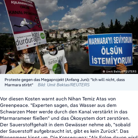
Proteste gegen das Megaprojekt (Anfang Juni): "Ich will nicht, dass
Marmara stirbt"
Bild: Umit Bektas/REUTERS
Vor diesen Kosten warnt auch Nihan Temiz Atas von
Greenpeace. "Experten sagen, das Wasser aus dem
Schwarzen Meer werde durch den Kanal verstärkt in das
Marmarameer fließen" und das Ökosystem dort zerstören.
Der Sauerstoffgehalt in dem Gewässer nehme ab, "sobald
der Sauerstoff aufgebraucht ist, gibt es kein Zurück". Das
Binnenmeer kippt um. Die Konsequenz: "Als Folge davon wird