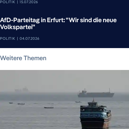
POLITIK
15.07.2026
AfD-Parteitag in Erfurt: "Wir sind die neue
Volkspartei"
POLITIK
04.07.2026
7. August 2026
7. August 2026
7. August 2026
6. August 2026
7. August 2026
7. August 2026
Weitere Themen