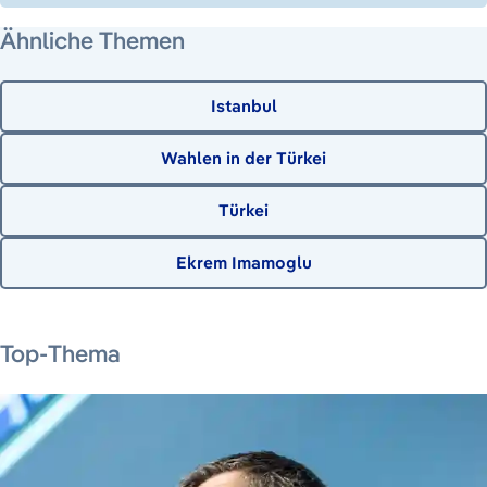
Ähnliche Themen
Istanbul
Wahlen in der Türkei
Türkei
Ekrem Imamoglu
15. Juli 2026
4. Juli 2026
6. August 2026
8. August 2026
Top-Thema