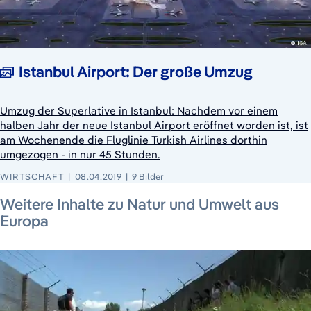
Istanbul Airport: Der große Umzug
Umzug der Superlative in Istanbul: Nachdem vor einem
halben Jahr der neue Istanbul Airport eröffnet worden ist, ist
am Wochenende die Fluglinie Turkish Airlines dorthin
umgezogen - in nur 45 Stunden.
WIRTSCHAFT
08.04.2019
9 Bilder
10. Juli 2026
29. Mai 2026
30. Mai 2026
Weitere Inhalte zu Natur und Umwelt aus
Europa