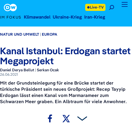
26. Juni 2021
Footer
Live-TV
Klimawandel
Ukraine-Krieg
Iran-Krieg
IM FOKUS
NATUR UND UMWELT
EUROPA
Kanal Istanbul: Erdogan startet
Megaprojekt
Daniel Derya Bellut
|
Serkan Ocak
26.06.2021
Mit der Grundsteinlegung für eine Brücke startet der
türkische Präsident sein neues Großprojekt: Recep Tayyip
Erdogan lässt einen Kanal vom Marmarameer zum
Schwarzen Meer graben. Ein Albtraum für viele Anwohner.