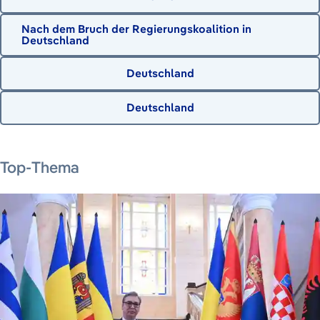
Nach dem Bruch der Regierungskoalition in
Deutschland
Deutschland
Deutschland
31. Juli 2026
23. Juli 2026
7. August 2026
5. August 2026
Top-Thema