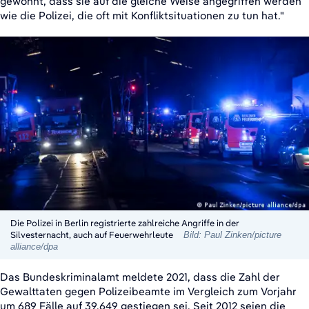
gewöhnt, dass sie auf die gleiche Weise angegriffen werden
wie die Polizei, die oft mit Konfliktsituationen zu tun hat."
Die Polizei in Berlin registrierte zahlreiche Angriffe in der
Silvesternacht, auch auf Feuerwehrleute
Bild: Paul Zinken/picture
alliance/dpa
Das Bundeskriminalamt meldete 2021, dass die Zahl der
Gewalttaten gegen Polizeibeamte im Vergleich zum Vorjahr
um 689 Fälle auf 39.649 gestiegen sei. Seit 2012 seien die