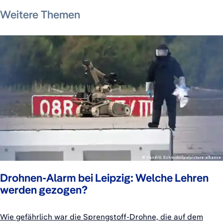
7. August 2026
7. August 2026
6. August 2026
6. August 2026
6. August 2026
6. August 2026
Weitere Themen
Drohnen-Alarm bei Leipzig: Welche Lehren
werden gezogen?
Wie gefährlich war die Sprengstoff-Drohne, die auf dem