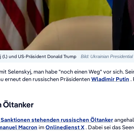
 (l.) und US-Präsident Donald Trump
Bild: Ukrainian President
it Selenskyj, man habe "noch einen Weg" vor sich. Se
au erneut den russischen Präsidenten
Wladimir Putin
.
n Öltanker
 Sanktionen stehenden russischen Öltanker
angehal
anuel Macron
im
Onlinedienst X
. Dabei sei das Se