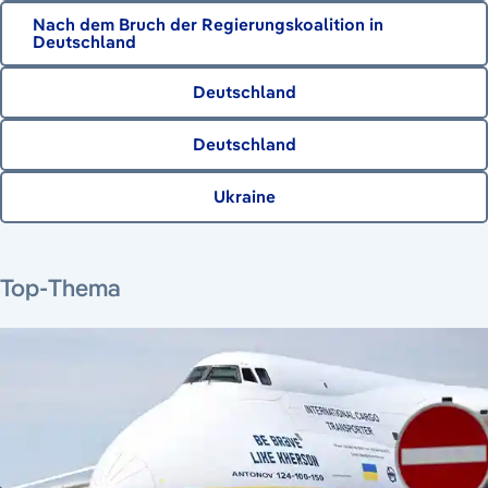
Nach dem Bruch der Regierungskoalition in
Deutschland
Deutschland
Deutschland
Ukraine
7. August 2026
10. August 2026
5. August 2026
Top-Thema