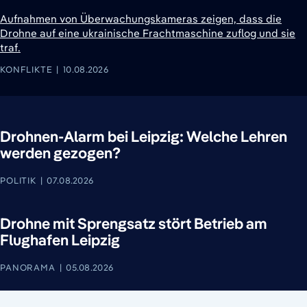
Aufnahmen von Überwachungskameras zeigen, dass die
Drohne auf eine ukrainische Frachtmaschine zuflog und sie
traf.
KONFLIKTE
10.08.2026
Drohnen-Alarm bei Leipzig: Welche Lehren
werden gezogen?
POLITIK
07.08.2026
Drohne mit Sprengsatz stört Betrieb am
Flughafen Leipzig
PANORAMA
05.08.2026
10. August 2026
9. August 2026
9. August 2026
10. August 2026
10. August 2026
10. August 2026