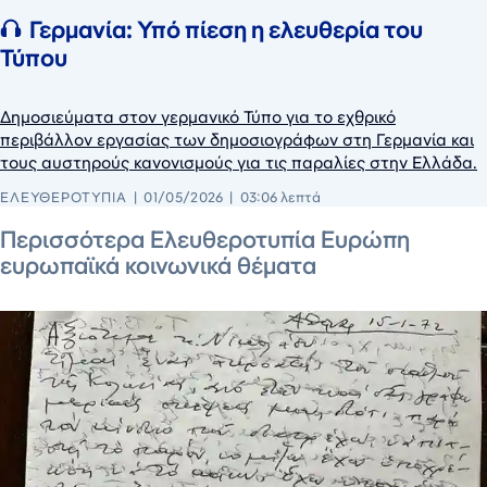
Γερμανία: Υπό πίεση η ελευθερία του
Τύπου
Δημοσιεύματα στον γερμανικό Τύπο για το εχθρικό
περιβάλλον εργασίας των δημοσιογράφων στη Γερμανία και
τους αυστηρούς κανονισμούς για τις παραλίες στην Ελλάδα.
ΕΛΕΥΘΕΡΟΤΥΠΊΑ
01/05/2026
03:06 λεπτά
24 Αυγούστου 2025
Περισσότερα Ελευθεροτυπία Ευρώπη
ευρωπαϊκά κοινωνικά θέματα