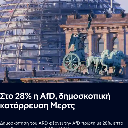
Στο 28% η AfD, δημοσκοπική
κατάρρευση Μερτς
Δημοσκόπηση του ARD φέρνει την AfD πρώτη με 28%, επτά