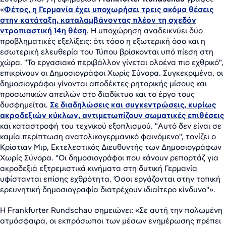
«
Φέτος, η Γερμανία έχει υποχωρήσει τρεις ακόμα θέσεις
στην κατάταξη, καταλαμβάνοντας πλέον τη σχεδόν
ντροπιαστική 14η θέση
. Η υποχώρηση αναδεικνύει δύο
προβληματικές εξελίξεις: ότι τόσο η εξωτερική όσο και η
εσωτερική ελευθερία του Τύπου βρίσκονται υπό πίεση στη
χώρα. "Το εργασιακό περιβάλλον γίνεται ολοένα πιο εχθρικό",
επικρίνουν οι Δημοσιογράφοι Χωρίς Σύνορα. Συγκεκριμένα, οι
δημοσιογράφοι γίνονται αποδέκτες ρητορικής μίσους και
προσωπικών απειλών στο διαδίκτυο και το έργο τους
δυσφημείται.
Σε διαδηλώσεις και συγκεντρώσεις, κυρίως
ακροδεξιών κύκλων, αντιμετωπίζουν σωματικές επιθέσεις
και καταστροφή του τεχνικού εξοπλισμού. "Αυτό δεν είναι σε
καμία περίπτωση ανατολικογερμανικό φαινόμενο", τονίζει ο
Κρίστιαν Μιρ, Εκτελεστικός Διευθυντής των Δημοσιογράφων
Χωρίς Σύνορα. "Οι δημοσιογράφοι που κάνουν ρεπορτάζ για
ακροδεξιά εξτρεμιστικά κινήματα στη δυτική Γερμανία
υφίστανται επίσης εχθρότητα. Όσοι εργάζονται στην τοπική
ερευνητική δημοσιογραφία διατρέχουν ιδιαίτερο κίνδυνο"».
Η Frankfurter Rundschau σημειώνει: «Σε αυτή την πολωμένη
ατμόσφαιρα, οι εκπρόσωποι των μέσων ενημέρωσης πρέπει