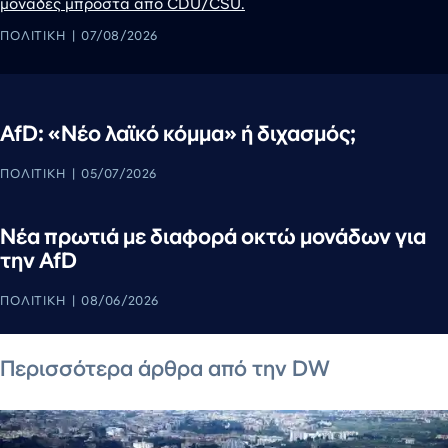
μονάδες μπροστά από CDU/CSU.
ΠΟΛΙΤΙΚΉ
07/08/2026
AfD: «Νέο λαϊκό κόμμα» ή διχασμός;
ΠΟΛΙΤΙΚΉ
05/07/2026
Νέα πρωτιά με διαφορά οκτώ μονάδων για
την AfD
ΠΟΛΙΤΙΚΉ
08/06/2026
7 Αυγούστου 2026
7 Αυγούστου 2026
6 Αυγούστου 2026
7 Αυγούστου 2026
7 Αυγούστου 2026
6 Αυγούστου 2026
Περισσότερα άρθρα από την DW