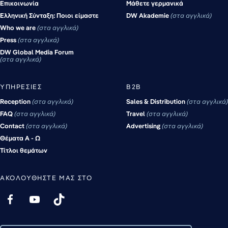
Επικοινωνία
Μάθετε γερμανικά
Ελληνική Σύνταξη: Ποιοι είμαστε
DW Akademie
στα αγγλικά
Who we are
στα αγγλικά
Press
στα αγγλικά
DW Global Media Forum
στα αγγλικά
ΥΠΗΡΕΣΊΕΣ
B2B
Reception
στα αγγλικά
Sales & Distribution
στα αγγλικά
FAQ
στα αγγλικά
Travel
στα αγγλικά
Contact
στα αγγλικά
Advertising
στα αγγλικά
Θέματα Α - Ω
Τίτλοι θεμάτων
ΑΚΟΛΟΥΘΉΣΤΕ ΜΑΣ ΣΤΟ