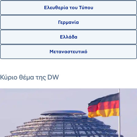
Ελευθερία του Τύπου
Γερμανία
Ελλάδα
Μεταναστευτικό
5 Ιουλίου 2026
7 Αυγούστου 2026
8 Ιουνίου 2026
Κύριο θέμα της DW