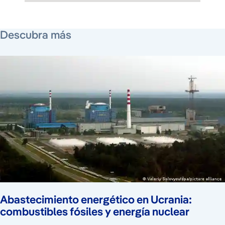
28 de febrero de 2022
6 de marzo de 2022
4 de marzo de 2022
4 de marzo de 2022
Descubra más
Abastecimiento energético en Ucrania:
combustibles fósiles y energía nuclear