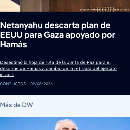
Netanyahu descarta plan de
EEUU para Gaza apoyado por
Hamás
Desestimó la hoja de ruta de la Junta de Paz para el
desarme de Hamás a cambio de la retirada del ejército
israelí.
CONFLICTOS
09/08/2026
7 de agosto de 2026
8 de agosto de 2026
9 de agosto de 2026
9 de agosto de 2026
8 de agosto de 2026
8 de agosto de 2026
Más de DW