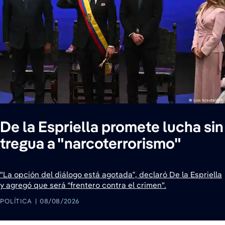
De la Espriella promete lucha sin
tregua a "narcoterrorismo"
"La opción del diálogo está agotada”, declaró De la Espriella
y agregó que será “frentero contra el crimen".
POLÍTICA
08/08/2026
7 de agosto de 2026
7 de agosto de 2026
7 de agosto de 2026
7 de agosto de 2026
7 de agosto de 2026
7 de agosto de 2026