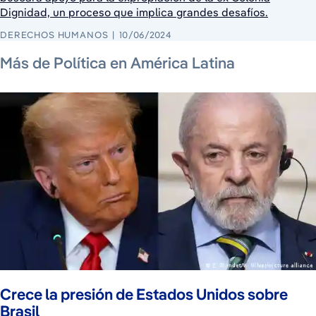
Dignidad, un proceso que implica grandes desafíos.
DERECHOS HUMANOS
10/06/2024
6 de agosto de 2026
6 de agosto de 2026
6 de agosto de 2026
Más de Política en América Latina
Crece la presión de Estados Unidos sobre
Brasil