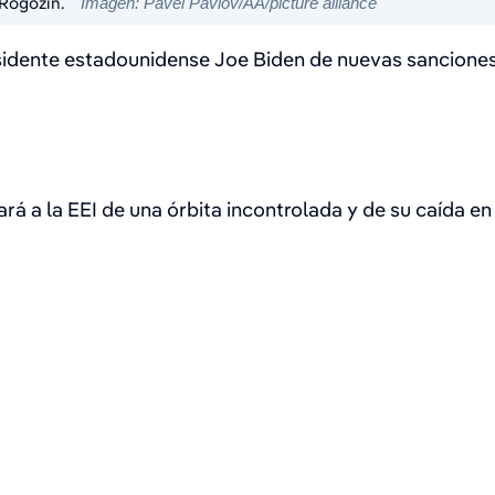
 Rogozin.
Imagen: Pavel Pavlov/AA/picture alliance
sidente estadounidense Joe Biden de nuevas sanciones 
rá a la EEI de una órbita incontrolada y de su caída en