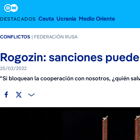
25 de febrero de 2022
Footer
Ceuta
Ucrania
Medio Oriente
DESTACADOS
CONFLICTOS
FEDERACIÓN RUSA
Rogozin: sanciones pueden
25/02/2022
"Si bloquean la cooperación con nosotros, ¿quién salv