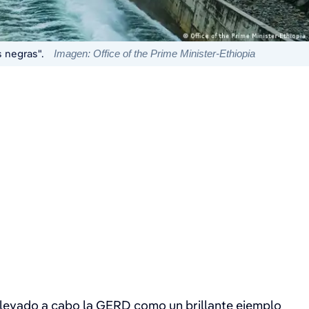
 negras".
Imagen: Office of the Prime Minister-Ethiopia
ha llevado a cabo la GERD como un brillante ejemplo