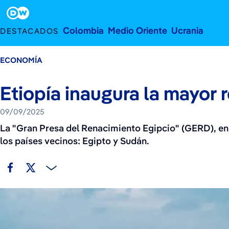
9 de septiembre de 2025
Footer
Colombia
Medio Oriente
Ucrania
DESTACADOS
ECONOMÍA
Etiopía inaugura la mayor 
09/09/2025
La "Gran Presa del Renacimiento Egipcio" (GERD), en e
los países vecinos: Egipto y Sudán.