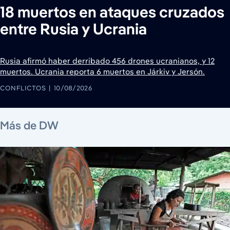
18 muertos en ataques cruzados
entre Rusia y Ucrania
Rusia afirmó haber derribado 456 drones ucranianos, y 12
muertos. Ucrania reporta 6 muertos en Járkiv y Jersón.
CONFLICTOS
10/08/2026
8 de agosto de 2026
9 de agosto de 2026
9 de agosto de 2026
9 de agosto de 2026
8 de agosto de 2026
8 de agosto de 2026
Más de DW