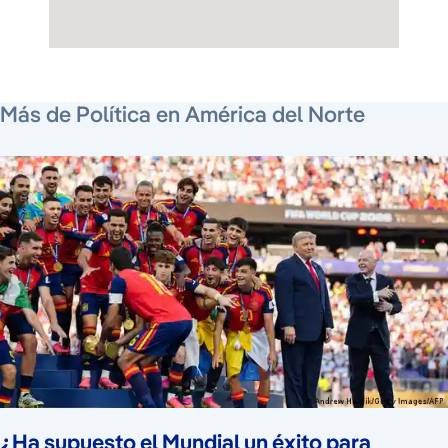
20 de julio de 2026
9 de marzo de 2026
5 de mayo de 2026
Más de Política en América del Norte
¿Ha supuesto el Mundial un éxito para