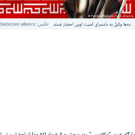
ده‌ها وکیل به دادسرای امنیت اوین احضار شدند
عکس: PantherMedia/picture alliance
پایگاه خبری "وکلاپرس" روز پنجشنبه ۴ خرداد (۲۵ مه) از احضار بیش از ۱۰۰ وکیل به دادسرای امنیت اوین خبر داد.