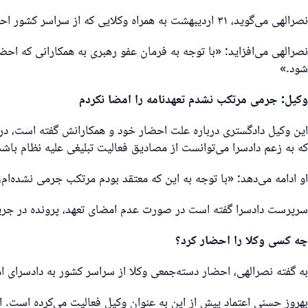
نصرالهی می‌گوید، ۳۱ اردیبهشت به همراه وکلایی که از سراسر کشور احضار شدند به دادسرای امنیت تهران مراجعه کرده و با توجه به این که معتقد بوده جرمی مرتکب نشده حاضر به دادن تعهد نشده است.
نصرالهی می‌افزاید: «با توجه به فرمان عفو رهبری به همکارانی که احضا
شود.»
وکیل: جرمی مرتکب نشدم تعهدنامه را امضا نکردم
این وکیل دادگستری درباره علت احضار خود و همکارانش گفته است، در
که به زعم دادسرا می‌توانست از مصادیق فعالیت تبلیغی علیه نظام باشد
او ادامه می‌دهد: «با توجه به این که معتقد بودم مرتکب جرمی نشده‌ام،
سرپرست دادسرا گفته است در صورت عدم امضای تعهد، پرونده در جریان 
چه کسی وکلا را احضار کرد؟
به گفته نصرالهی، احضار دسته‌جمعی وکلا از سراسر کشور به دادسرای 
بهروز حسنی اعتماد پیش از این به عنوان وکیل فعالیت می‌کرده است. ا