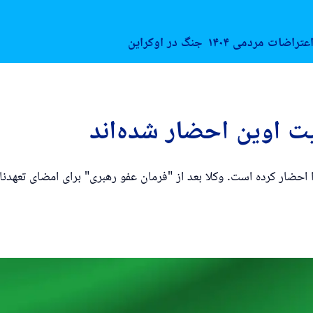
عتراضات مردمی ۱۴۰۴
جنگ در اوکراین
از ۱۸ اردیبهشت ۱۴۰۲ تا کنون ده‌ها وکیل را احضار کرده است. وکلا بعد از "فرمان عفو رهب