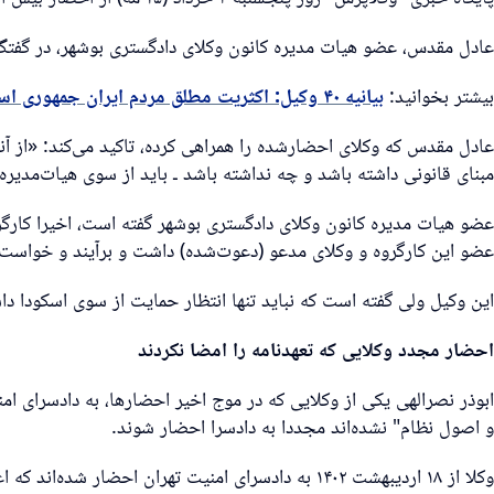
عادل مقدس، عضو هیات مدیره کانون وکلای دادگستری بوشهر، در گفتگو
بیشتر بخوانید:
بیانیه ۴۰ وکیل: اکثریت مطلق مردم ایران جمهوری اسلامی را نمی‌خواهند
عادل مقدس که وکلای احضارشده را همراهی کرده، تاکید می‌کند: «از آن
مبنای قانونی داشته باشد و چه نداشته باشد ـ باید از سوی هیات‌مدیره‌
عضو هیات مدیره کانون وکلای دادگستری بوشهر گفته است، اخیرا کارگرو
عضو این کارگروه و وکلای مدعو (دعوت‌شده) داشت و برآیند و خواست ای
این وکیل ولی گفته است که نباید تنها انتظار حمایت از سوی اسکودا دا
احضار مجدد وکلایی که تعهدنامه را امضا نکردند
ابوذر نصر‌الهی یکی از وکلایی که در موج اخیر احضارها، به دادسرای ا
و اصول نظام" نشده‌اند مجددا به دادسرا احضار شوند.
وکلا از ۱۸ اردیبهشت ۱۴۰۲ به دادسرای امنیت تهران احضار شده‌اند که اغلب این احضارها توسط شعبه ۷ دادسرای امنیت اوین صورت گرفته است و در این احضار‌ها عنوان اتهامی ذکر نشده است.