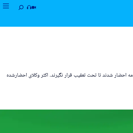
ری" برای امضای تعهدنامه احضار شدند تا تحت تعقیب قرار نگیرند. اکثر وکلای احضارشده