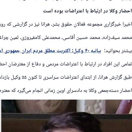
احضار وکلا در ارتباط با اعتراضات بوده است
اخیرا خبرگزاری مجموعه فعالان حقوق بشر، هرانا نیز در گزارشی که روز ۳ خرداد (۲۴ مه) منتشر شد، اسامی ۴۳ وکیل را که در روزهای اخیر به دادسرا احضار شده‌اند، منتشر ک
محمد سیف‌زاده، محمد حسین آقاسی، محمدعلی کامفیروزی، ثمین چراغی
بیشتر بحوانید:
بیانیه ۴۰ وکیل: اکثریت مطلق مردم ایران جمهوری اسلامی را نمی‌خواهند
تمامی این افراد در ارتباط با اعتراضات مردمی و دفاع از معترضان احضا
طبق گزارش هرانا، از ابتدای اعتراضات سراسری تا کنون ۵۵ وکیل بازداشت شده‌ و برای آنها پرونده قضایی تشکیل شده است. اغلب این وکلا اما با قرار وثیقه آزاد شده‌اند.
احضار دسته‌جمعی وکلا به دادسرای اوین زمانی انجام می‌گیرد که معتر