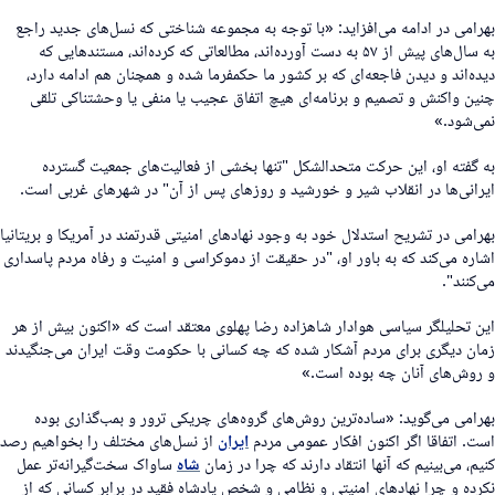
هرامی در ادامه می‌افزاید: «با توجه به مجموعه شناختی که نسل‌های جدید راجع
به سال‌های پیش از ۵۷ به دست آورده‌اند، مطالعاتی که کرده‌اند، مستندهایی که
یده‌اند و دیدن فاجعه‌ای که بر کشور ما حکمفرما شده و همچنان هم ادامه دارد،
نین واکنش و تصمیم و برنامه‌ای هیچ اتفاق عجیب یا منفی یا وحشتناکی تلقی
می‌شود.»
ه گفته او، این حرکت متحدالشکل "تنها بخشی از فعالیت‌های جمعیت گسترده
یرانی‌ها در انقلاب شیر و خورشید و روزهای پس از آن" در شهرهای غربی است.
هرامی در تشریح استدلال خود به وجود نهادهای امنیتی قدرتمند در آمریکا و بریتانیا
شاره می‌کند که به باور او، "در حقیقت از دموکراسی و امنیت و رفاه مردم پاسداری
ی‌کنند".
ین تحلیلگر سیاسی هوادار شاهزاده رضا پهلوی معتقد است که «اکنون بیش از هر
مان دیگری برای مردم آشکار شده که چه کسانی با حکومت وقت ایران می‌جنگیدند
 روش‌های آنان چه بوده است.»
هرامی می‌گوید: «ساده‌ترین روش‌های گروه‌های چریکی ترور و بمب‌گذاری بوده
ست. اتفاقا اگر اکنون افکار عمومی مردم
ایران
از نسل‌های مختلف را بخواهیم رصد
نیم، می‌بینیم که آنها انتقاد دارند که چرا در زمان
شاه
ساواک سخت‌گیرانه‌تر عمل
کرده و چرا نهادهای امنیتی و نظامی و شخص پادشاه فقید در برابر کسانی که از