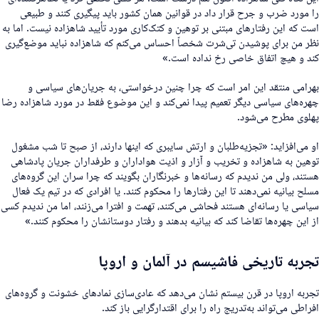
ا مورد ضرب و جرح قرار داد در قوانین همان کشور باید پیگیری کنند و طبیعی
ست که این رفتارهای مبتنی بر توهین و کتک‌کاری مورد تأیید شاهزاده نیست. اما به
ظر من برای پوشیدن تی‌شرت شخصاً احساس می‌کنم که شاهزاده نباید موضع‌گیری
ند و هیچ اتفاق خاصی رخ نداده است.»
هرامی منتقد این امر است که چرا چنین درخواستی، به جریان‌های سیاسی و
هره‌های سیاسی دیگر تعمیم پیدا نمی‌کند و این موضوع فقط در مورد شاهزاده رضا
هلوی مطرح می‌شود.
و می‌افزاید: «تجزیه‌طلبان و ارتش سایبری که اینها دارند، از صبح تا شب مشغول
وهین به شاهزاده و تخریب و آزار و اذیت هواداران و طرفداران جریان پادشاهی
ستند، ولی من ندیدم که رسانه‌ها و خبرنگاران بگویند که چرا سران این گروه‌های
سلح بیانیه نمی‌دهند تا این رفتارها را محکوم کنند. یا افرادی که در تیم یک فعال
یاسی یا رسانه‌ای هستند فحاشی می‌کنند، تهمت و افترا می‌زنند، اما من ندیدم کسی
ز این چهره‌ها تقاضا کند که بیانیه بدهند و رفتار دوستانشان را محکوم کنند.»
جربه تاریخی فاشیسم در آلمان و اروپا
جربه اروپا در قرن بیستم نشان می‌دهد که عادی‌سازی نمادهای خشونت و گروه‌های
فراطی می‌تواند به‌تدریج راه را برای اقتدارگرایی باز کند.