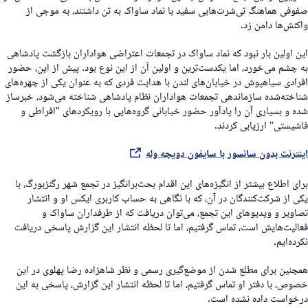
فوفی هماهنگ تی‌شرت‌هایی سفید با نماد ساواک به تن داشتند، به موجی از
اکنش‌ها دامن زد.
ین اولین بار نبود که نماد ساواک در تجمعات اعتراضی هواداران بازگشت پادشاهی
ه چشم می‌خورد، اما یکدست‌ترین و اولین آن از این نوع بود. پیش از این، حضور
فرادی سیاهپوش در خیابان‌های لندن با هدایت فردی که به عنوان یکی از چهره‌های
ناخته‌شده سازماندهی تجمعات هواداران نظام پادشاهی شناخته می‌شود، خبرساز
ده و بسیاری آن را یادآور حضور خیابانی گروه‌هایی با رویکردهای "افراطی و
اشیستی" ارزیابی کردند.
ینترنت بدون سانسور با سایفون دویچه وله
رای اطلاع بیشتر از انگیزه‌های این اقدام بحث‌برانگیز در تجمع شهر رگنزبورگ، با
کی از شرکت‌کنندگان در آن، که با نگاهی به حساب کاربری ایکس او و انتشار
صاویر و ویدیوهای این تجمع، می‌توان دریافت که از طرفداران ساواک و
عالیت‌هایش است، تماس گرفتیم، اما تا لحظه انتشار این گزارش پاسخی دریافت
کرده‌ایم.
مچنین برای مطلع شدن از موضع‌گیری رسمی و نظر شاهزاده رضا پهلوی در این
صوص، با دفتر او تماس گرفتیم، اما تا لحظه انتشار این گزارش، پاسخی به این
رخواست داده نشده است.