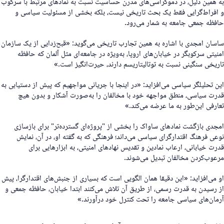
ه همین دلیل، در دموکراسی‌های مدرن حساسیت نسبت به نمادهای مرتبط با سرکوب
 افراط‌گرایی فقط یک بحث تاریخی نیست، بلکه بخشی از مسئولیت سیاسی و
افظه جمعی جامعه به شمار می‌رود.
اسان امجدی با اشاره به همین تجارب تاریخی می‌گوید: «قبح‌زدایی از یک سازمان
منیتی سرکوبگر در خیابان‌های اروپا، به‌ویژه در جامعەای مثل آلمان که حافظه
اریخی سنگینی نسبت به توتالیتاریسم دارند، حیرت‌انگیز است.»
ین تحلیلگر سیاسی می‌افزاید: «در اینجا با جریانی مواجهیم که پیش از دستیابی به
درت سیاسی، منطق مواجهه خود با مخالفان را به‌صورت آشکار و بدون هیچ
عارفی این‌طور بە ما عرضە می‌کند.»
مجدی بازگشت نمادهای ساواک را بخشی از "پروژه‌ای گسترده‌تر" برای بازسازی
وعی فرهنگ اقتدارگرای سیاسی می‌داند؛ فرهنگی که به گفته او، در آن، نمایش
درت خیابانی، ارعاب نمادین و تقدیس نهادهای امنیتی، به ابزارهایی برای
رعوب‌کردن مخالفان تبدیل می‌شوند.
و می‌افزاید: «این دقیقا همان الگویی است که بسیاری از جنبش‌های اقتدارگرا، پیش
ز رسیدن بە قدرت رسمی، از طریق آن تلاش می‌کنند ابتدا خیابان، حافظه جمعی و
رمان‌های سیاسی جامعه را تحت کنترل خود درآورند.»