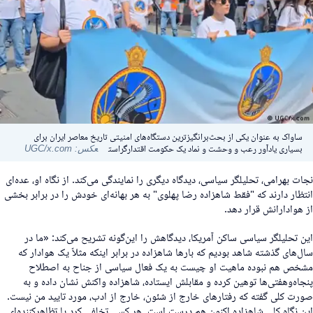
ساواک به عنوان یکی از بحث‌برانگیزترین دستگاه‌های امنیتی تاریخ معاصر ایران برای
بسیاری یادآور رعب و وحشت و نماد یک حکومت اقتدارگراست
عکس: UGC/x.com
جات بهرامی، تحلیلگر سیاسی، دیدگاه دیگری را نمایندگی می‌کند. از نگاه او، عده‌ای
نتظار دارند که "فقط شاهزاده رضا پهلوی" به هر بهانه‌ای خودش را در برابر بخشی
ز هوادارانش قرار دهد.
ین تحلیلگر سیاسی ساکن آمریکا، دیدگاهش را این‌گونه تشریح می‌کند: «ما در
ال‌های گذشته شاهد بودیم که بارها شاهزاده در برابر اینکه مثلاً یک هوادار که
شخص هم نبوده ماهیت او چیست به یک فعال سیاسی از جناح به اصطلاح
نجاه‌وهفتی‌ها توهین کرده و مقابلش ایستاده، شاهزاده واکنش نشان داده و به
ورت کلی گفته که رفتارهای خارج از شئون، خارج از ادب، مورد تایید من نیست.
ین نگاه کلی شاهزاده اکنون هم درست است. هر کسی تخلفی کرد یا تظاهرکننده‌ای