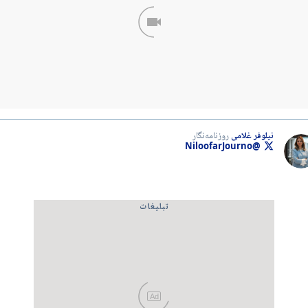
نیلوفر غلامی
روزنامه‌نگار
@NiloofarJourno
تبلیغات
Ad