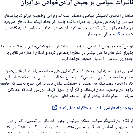
اثیرات سیاسی بر جنبش آزادی‌خواهی در ایران
اسان امجدی، تحلیلگر سیاسی، معتقد است تداوم این وضعیت می‌تواند پیامدهای
یاسی و اجتماعی عمیقی به همراه داشته باشد. از جمله اینکه شکاف‌های موجود
ر جامعه را به‌مراتب تشدید خواهد کرد؛ آن هم در مقطعی حساس، که به گفته او،
طر
جنگ
همچنان وجود دارد.
و می‌گوید در چنین شرایطی، "بازتولید ادبیات ارعاب و قطبی‌سازی"، عملا جامعە را
ذیرای تنش‌های داخلی بیشتر در سطح اجتماعی کرده و امکان اجماع در تقابل با
مهوری اسلامی را بسیار ضعیف خواهد کرد.
مجدی در پاسخ به این پرسش که چگونه نیروهای مخالف می‌توانند از قطبی‌شدن
یشتر جامعه جلوگیری کنند، می‌گوید، جناح مخالف در مقامی نیست که بتواند این
ار را انجام دهد، بلکه به اعتقاد او «سلطنت‌طلبان باید به این اقناع برسند که جامعه
ا به این وضعیت دچار کرده‌اند و اگر آن را قبول کردند، بررسی کنند که چه کاری
ی‌توان انجام داد تا بیشتر از این جامعه قطبی نشود.»
ویچه وله فارسی را در اینستاگرام دنبال کنید
ز نگاه این تحلیلگر سیاسی ساکن سوئیس، چنین اقداماتی بر تصویری که از دوران
سا‌جمهوری اسلامی به افکار عمومی منتقل می‌شود، تاثیر می‌گذارد: «هنگامی که
خشی از اپوزیسیون با نمادهای سرکوب، زبان اقتدارگرایانه و منطق حذف مخالف