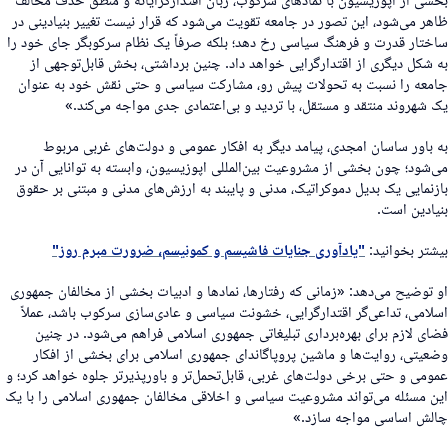
اهر می‌شود، این تصور در جامعه تقویت می‌شود که قرار نیست تغییر بنیادینی در
اختار قدرت و فرهنگ سیاسی رخ دهد؛ بلکه صرفاً یک نظام سرکوبگر جای خود را
ه شکل دیگری از اقتدارگرایی خواهد داد. چنین برداشتی، بخش قابل‌توجهی از
امعه را نسبت به تحولات پیش رو، مشارکت سیاسی و حتی نقش خود به عنوان
ک شهروند منتقد و مستقل، با تردید و بی‌اعتمادی جدی مواجه می‌کند.»
ه باور ساسان امجدی، پیامد دیگر به افکار عمومی و دولت‌های غربی مربوط
ی‌شود؛ چون بخشی از مشروعیت بین‌المللی اپوزیسیون، وابسته به توانایی آن در
ازنمایی یک بدیل دموکراتیک، مدنی و پایبند به ارزش‌های مدنی و مبتنی بر حقوق
نیادین است.
یشتر بخوانید:
"یادآوری جنایات فاشیسم و کمونیسم، ضرورت مبرم روز"
و توضیح می‌دهد: «زمانی که رفتارها، نمادها و ادبیات بخشی از مخالفان جمهوری
سلامی، تداعی‌گر اقتدارگرایی، خشونت سیاسی و عادی‌سازی سرکوب باشد، عملاً
ضای لازم برای بهره‌برداری تبلیغاتی جمهوری اسلامی فراهم می‌شود. در چنین
ضعیتی، روایت‌ها و ماشین پروپاگاندای جمهوری اسلامی برای بخشی از افکار
مومی و حتی برخی دولت‌های غربی، قابل‌تحمل‌تر و باورپذیرتر جلوه خواهد کرد؛ و
ین مسئله می‌تواند مشروعیت سیاسی و اخلاقی مخالفان جمهوری اسلامی را با یک
الش اساسی مواجه سازد.»