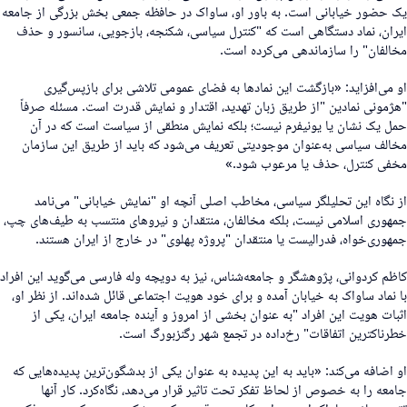
ک حضور خیابانی است. به باور او، ساواک در حافظه جمعی بخش بزرگی از جامعه
یران، نماد دستگاهی است که "کنترل سیاسی، شکنجه، بازجویی، سانسور و حذف
خالفان" را سازماندهی می‌کردە است.
و می‌افزاید: «بازگشت این نمادها به فضای عمومی تلاشی برای بازپس‌گیری
هژمونی نمادین "از طریق زبان تهدید، اقتدار و نمایش قدرت است. مسئله صرفاً
مل یک نشان یا یونیفرم نیست؛ بلکه نمایش منطقی از سیاست است که در آن
خالف سیاسی به‌عنوان موجودیتی تعریف می‌شود کە باید از طریق این سازمان
خفی کنترل، حذف یا مرعوب شود.»
ز نگاه این تحلیلگر سیاسی، مخاطب اصلی آنچه او "نمایش خیابانی" می‌نامد
مهوری اسلامی نیست، بلکه مخالفان، منتقدان و نیروهای منتسب به طیف‌های چپ،
مهوری‌خواه، فدرالیست یا منتقدان "پروژه پهلوی" در خارج از ایران هستند.
اظم کردوانی، پژوهشگر و جامعه‌شناس، نیز به دویچه وله فارسی می‌گوید این افراد
ا نماد ساواک به خیابان آمده و برای خود هویت اجتماعی قائل شده‌اند. از نظر او،
ثبات هویت این افراد "به عنوان بخشی از امروز و آینده جامعه ایران، یکی از
طرناکترین اتفاقات" رخ‌داده در تجمع شهر رگنزبورگ است.
و اضافه می‌کند: «باید به این پدیده به عنوان یکی از بدشگون‌ترین پدیده‌هایی که
امعه را به خصوص از لحاظ تفکر تحت تاثیر قرار می‌دهد، نگاه‌کرد. کار آنها