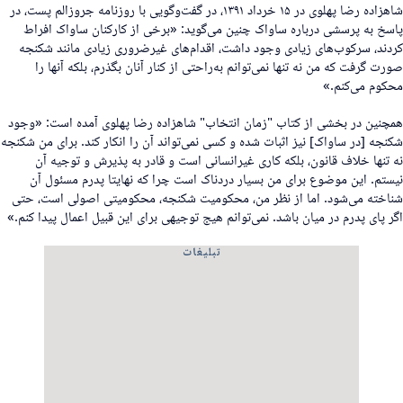
شاهزاده رضا پهلوی در ۱۵ خرداد ۱۳۹۱، در گفت‌وگویی با روزنامه جروزالم پست، در
اسخ به پرسشی درباره ساواک چنین می‌گوید: «برخی از کارکنان ساواک افراط
ردند، سرکوب‌های زیادی وجود داشت، اقدام‌های غیرضروری زیادی مانند شکنجه
ورت گرفت که من نه تنها نمی‌توانم به‌راحتی از کنار آنان بگذرم، بلکه آنها را
حکوم می‌کنم.»
مچنین در بخشی از کتاب "زمان انتخاب" شاهزاده رضا پهلوی آمده است: «وجود
کنجه [در ساواک] نیز اثبات شده و کسی نمی‌تواند آن را انکار کند. برای من شکنجه
ه تنها خلاف قانون، بلکه کاری غیرانسانی است و قادر به پذیرش و توجیه آن
یستم. این موضوع برای من بسیار دردناک است چرا که نهایتا پدرم مسئول آن
ناخته می‌شود. اما از نظر من، محکومیت شکنجه، محکومیتی اصولی است، حتی
گر پای پدرم در میان باشد. نمی‌توانم هیج توجیهی برای این قبیل اعمال پیدا کنم.»
تبلیغات