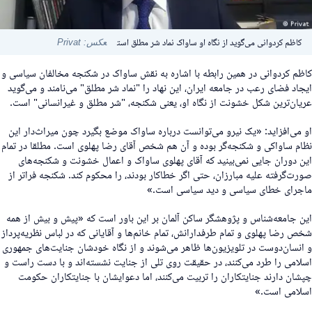
کاظم کردوانی می‌گوید از نگاه او ساواک نماد شر مطلق است
عکس: Privat
اظم کردوانی در همین رابطه با اشاره به نقش ساواک در شکنجه مخالفان سیاسی و
یجاد فضای رعب در جامعه ایران، این نهاد را "نماد شر مطلق" می‌نامند و می‌گوید
ریان‌ترین شکل خشونت از نگاه او، یعنی شکنجه، "شر مطلق و غیرانسانی" است.
و می‌افزاید: «یک نیرو می‌توانست درباره ساواک موضع بگیرد چون میراث‌دار این
ظام ساواکی و شکنجه‌گر بوده و آن هم شخص آقای رضا پهلوی است. مطلقا در تمام
ین دوران جایی نمی‌بینید که آقای پهلوی ساواک و اعمال خشونت و شکنجه‌های
ورت‌گرفته علیه مبارزان، حتی اگر خطاکار بودند، را محکوم کند. شکنجه فراتر از
اجرای خطای سیاسی و دید سیاسی است.»
ین جامعه‌شناس و پژوهشگر ساکن آلمان بر این باور است که «پیش و بیش از همه
خص رضا پهلوی و تمام طرفدارانش، تمام خانم‌ها و آقایانی که در لباس نظریه‌پرداز
 انسان‌دوست در تلویزیون‌ها ظاهر می‌شوند و از نگاه خودشان جنایت‌های جمهوری
سلامی را طرد می‌کنند، در حقیقت روی تلی از جنایت نشسته‌اند و با دست راست و
پشان دارند جنایتکاران را تربیت می‌کنند، اما دعوایشان با جنایتکاران حکومت
سلامی است.»