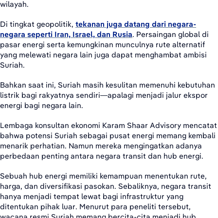
wilayah.
Di tingkat geopolitik,
tekanan juga datang dari negara-
negara seperti Iran, Israel, dan Rusia
. Persaingan global di
pasar energi serta kemungkinan munculnya rute alternatif
yang melewati negara lain juga dapat menghambat ambisi
Suriah.
Bahkan saat ini, Suriah masih kesulitan memenuhi kebutuhan
listrik bagi rakyatnya sendiri—apalagi menjadi jalur ekspor
energi bagi negara lain.
Lembaga konsultan ekonomi Karam Shaar Advisory mencatat
bahwa potensi Suriah sebagai pusat energi memang kembali
menarik perhatian. Namun mereka mengingatkan adanya
perbedaan penting antara negara transit dan hub energi.
Sebuah hub energi memiliki kemampuan menentukan rute,
harga, dan diversifikasi pasokan. Sebaliknya, negara transit
hanya menjadi tempat lewat bagi infrastruktur yang
ditentukan pihak luar. Menurut para peneliti tersebut,
wacana resmi Suriah memang bercita-cita menjadi hub