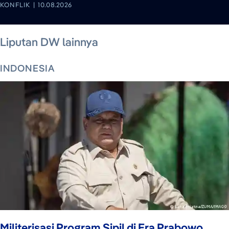
KONFLIK
10.08.2026
10 Agustus 2026
10 Agustus 2026
7 Agustus 2026
10 Agustus 2026
Liputan DW lainnya
INDONESIA
Militerisasi Program Sipil di Era Prabowo