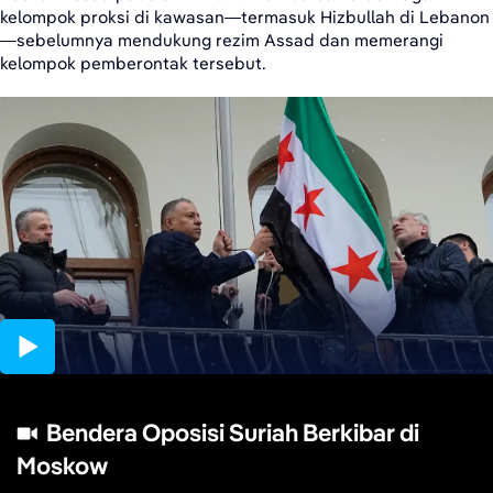
kelompok proksi di kawasan—termasuk Hizbullah di Lebanon
—sebelumnya mendukung rezim Assad dan memerangi
kelompok pemberontak tersebut.
00:39
Bendera Oposisi Suriah Berkibar di
Moskow