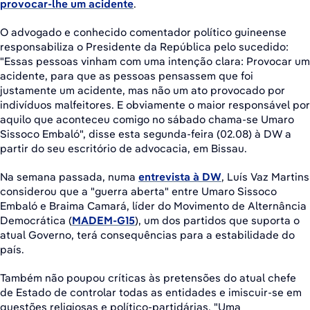
provocar-lhe um acidente
.
O advogado e conhecido comentador político guineense
responsabiliza o Presidente da República pelo sucedido:
"Essas pessoas vinham com uma intenção clara: Provocar um
acidente, para que as pessoas pensassem que foi
justamente um acidente, mas não um ato provocado por
indivíduos malfeitores. E obviamente o maior responsável por
aquilo que aconteceu comigo no sábado chama-se Umaro
Sissoco Embaló", disse esta segunda-feira (02.08) à DW a
partir do seu escritório de advocacia, em Bissau.
Na semana passada, numa
entrevista à DW
, Luís Vaz Martins
considerou que a "guerra aberta" entre Umaro Sissoco
Embaló e Braima Camará, líder do Movimento de Alternância
Democrática (
MADEM-G15
), um dos partidos que suporta o
atual Governo, terá consequências para a estabilidade do
país.
Também não poupou críticas às pretensões do atual chefe
de Estado de controlar todas as entidades e imiscuir-se em
questões religiosas e político-partidárias. "Uma