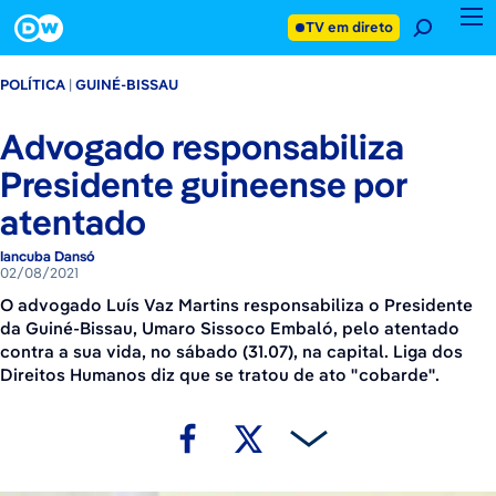
2 de agosto de 2021
Footer
TV em direto
POLÍTICA
GUINÉ-BISSAU
Advogado responsabiliza
Presidente guineense por
atentado
Iancuba Dansó
02/08/2021
O advogado Luís Vaz Martins responsabiliza o Presidente
da Guiné-Bissau, Umaro Sissoco Embaló, pelo atentado
contra a sua vida, no sábado (31.07), na capital. Liga dos
Direitos Humanos diz que se tratou de ato "cobarde".