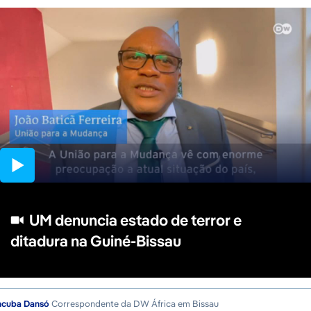
01:11
UM denuncia estado de terror e
ditadura na Guiné-Bissau
ncuba Dansó
Correspondente da DW África em Bissau