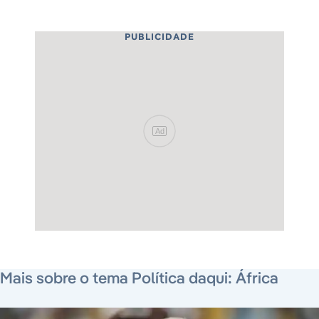
PUBLICIDADE
Ad
7 de agosto de 2026
7 de agosto de 2026
3 de agosto de 2026
Mais sobre o tema Política daqui: África