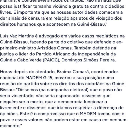
Martins, é condenável a todos os títulos. Não há nada que
possa justificar tamanha violência gratuita contra cidadãos
livres. É importante que as nossas autoridades comecem a
dar sinais de censura em relação aos atos de violação dos
direitos humanos que acontecem na Guiné-Bissau."
Luís Vaz Martins é advogado em vários casos mediáticos na
Guiné-Bissau, fazendo parte do coletivo que defende o ex-
primeiro-ministro Aristides Gomes. Também defende na
justiça o líder do Partido Africano da Independência da
Guiné e Cabo Verde (PAIGC), Domingos Simões Pereira.
Horas depois do atentado, Braima Camará, coordenador
nacional do MADEM G-15, mostrou a sua posição numa
reunião do partido sobre os direitos dos cidadãos na Guiné-
Bissau: "Dissemos (na campanha eleitoral) que o povo não
seria violentado, não seria espancado, dissemos que
ninguém seria morto, que a democracia funcionaria
livremente e dissemos que iríamos respeitar a diferença de
opiniões. Este é o compromisso que o MADEM tomou com o
povo e esses valores não podem estar em causa em nenhum
momento."