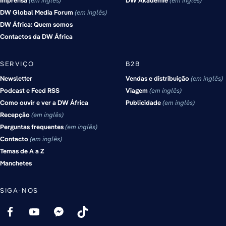
Imprensa
em inglês
DW Akademie
em inglês
DW Global Media Forum
em inglês
DW África: Quem somos
Contactos da DW África
SERVIÇO
B2B
Newsletter
Vendas e distribuição
em inglês
Podcast e Feed RSS
Viagem
em inglês
Como ouvir e ver a DW África
Publicidade
em inglês
Recepção
em inglês
Perguntas frequentes
em inglês
Contacto
em inglês
Temas de A a Z
Manchetes
SIGA-NOS