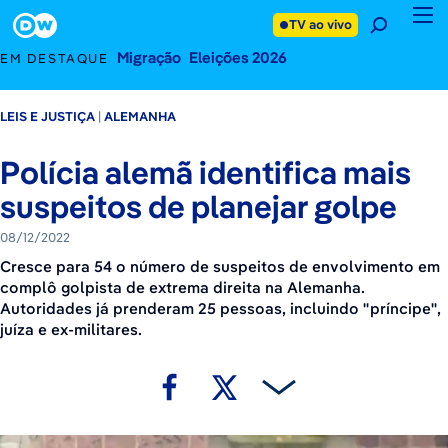
8 de dezembro de 2022
Footer
TV ao vivo
Migração
Eleições 2026
EM DESTAQUE
LEIS E JUSTIÇA
ALEMANHA
Polícia alemã identifica mais
suspeitos de planejar golpe
08/12/2022
Cresce para 54 o número de suspeitos de envolvimento em
complô golpista de extrema direita na Alemanha.
Autoridades já prenderam 25 pessoas, incluindo "príncipe",
juíza e ex-militares.