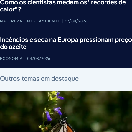
Como os cientistas medem os "recordes de
calor"?
NATUREZA E MEIO AMBIENTE
07/08/2026
Incêndios e seca na Europa pressionam preço
do azeite
ECONOMIA
04/08/2026
7 de agosto de 2026
7 de agosto de 2026
7 de agosto de 2026
7 de agosto de 2026
7 de agosto de 2026
7 de agosto de 2026
Outros temas em destaque