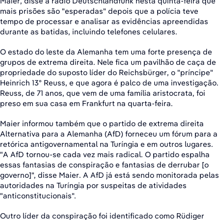
Maier, disse à rádio Deutschlandfunk nesta quinta-feira que
mais prisões são "esperadas" depois que a polícia teve
tempo de processar e analisar as evidências apreendidas
durante as batidas, incluindo telefones celulares.
O estado do leste da Alemanha tem uma forte presença de
grupos de extrema direita. Nele fica um pavilhão de caça de
propriedade do suposto líder do Reichsbürger, o "príncipe"
Heinrich 13º Reuss, e que agora é palco de uma investigação.
Reuss, de 71 anos, que vem de uma família aristocrata, foi
preso em sua casa em Frankfurt na quarta-feira.
Maier informou também que o partido de extrema direita
Alternativa para a Alemanha (AfD) forneceu um fórum para a
retórica antigovernamental na Turíngia e em outros lugares.
"A AfD tornou-se cada vez mais radical. O partido espalha
essas fantasias de conspiração e fantasias de derrubar [o
governo]", disse Maier. A AfD já está sendo monitorada pelas
autoridades na Turíngia por suspeitas de atividades
"anticonstitucionais".
Outro líder da conspiração foi identificado como Rüdiger