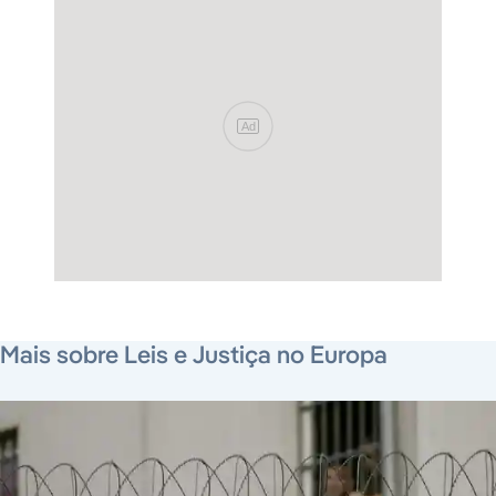
Ad
31 de julho de 2026
7 de agosto de 2026
6 de agosto de 2026
Mais sobre Leis e Justiça no Europa