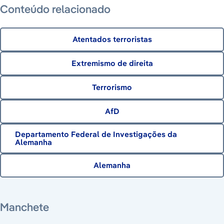
Conteúdo relacionado
Atentados terroristas
Extremismo de direita
Terrorismo
AfD
Departamento Federal de Investigações da
Alemanha
Alemanha
4 de agosto de 2026
7 de agosto de 2026
7 de agosto de 2026
7 de agosto de 2026
Manchete