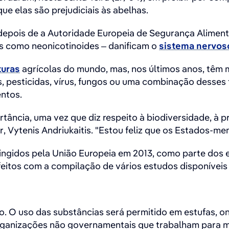
ue elas são prejudiciais às abelhas.
pois de a Autoridade Europeia de Segurança Alimentar 
s como neonicotinoides – danificam o
sistema nervoso
turas
agrícolas do mundo, mas, nos últimos anos, têm
os, pesticidas, vírus, fungos ou uma combinação desses
ntos.
ância, uma vez que diz respeito à biodiversidade, à p
 Vytenis Andriukaitis. "Estou feliz que os Estados-me
ingidos pela União Europeia em 2013, como parte dos e
eitos com a compilação de vários estudos disponíveis
o. O uso das substâncias será permitido em estufas, o
ganizações não governamentais que trabalham para min