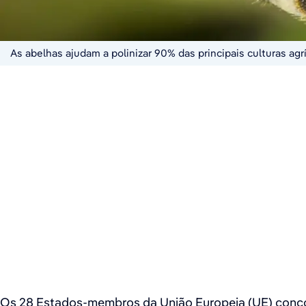
As abelhas ajudam a polinizar 90% das principais culturas ag
Os 28 Estados-membros da União Europeia (UE) concor