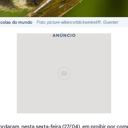
rícolas do mundo
Foto: picture-alliance/blickwinkel/R. Guenter
ANÚNCIO
Ad
daram, nesta sexta-feira (27/04), em proibir por com