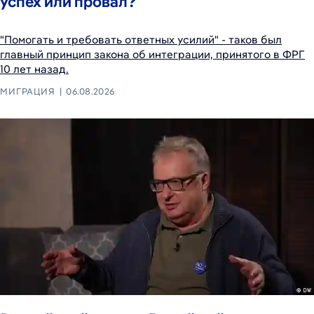
успех или провал?
"Помогать и требовать ответных усилий" - таков был
главный принцип закона об интеграции, принятого в ФРГ
10 лет назад.
МИГРАЦИЯ
06.08.2026