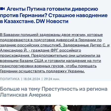
Агенты Путина готовили диверсию
против Германии? Страшное наводнение
в Казахстане. DW Новости
В Баварии полицией задержаны двое мужчин, которые
подозреваются в подготовке диверсий в Германии по
заданию российских спецслужб. Задержанные Дитер С. и
Александер Й. - граждане ФРГ российкого
происхождения. Предположительно они шпионили за
военными базами США и готовили нападение на пути
транспортировки военных грузов, чтобы помешать
Германии осуществлять поддержку Украины.
ПОЛИТИКА
18.04.2024
29:24 мин.
19 октября 2024 г.
17 июня 2026 г.
29 октября 2025 г.
Больше на тему Преступность из региона
Латинская Америка