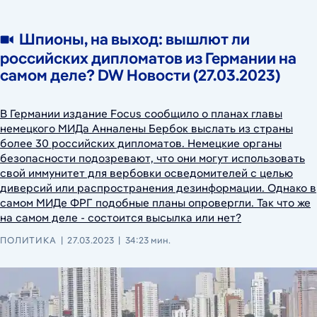
Шпионы, на выход: вышлют ли
российских дипломатов из Германии на
самом деле? DW Новости (27.03.2023)
В Германии издание Focus сообщило о планах главы
немецкого МИДа Анналены Бербок выслать из страны
более 30 российских дипломатов. Немецкие органы
безопасности подозревают, что они могут использовать
свой иммунитет для вербовки осведомителей с целью
диверсий или распространения дезинформации. Однако в
самом МИДе ФРГ подобные планы опровергли. Так что же
на самом деле - состоится высылка или нет?
ПОЛИТИКА
27.03.2023
34:23 мин.