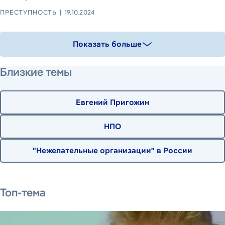
ПРЕСТУПНОСТЬ
19.10.2024
Показать больше
Близкие темы
Евгений Пригожин
НПО
"Нежелательные организации" в России
31 июля 2026 г.
31 июля 2026 г.
29 июля 2026 г.
7 августа 2026 г.
Топ-тема