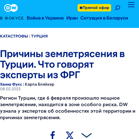
8 февраля 2023 г.
Footer
Прямой эфир
Война в Украине
Иран
Ситуация в Беларуси
В ФОКУСЕ
КАТАСТРОФЫ
ТУРЦИЯ
Причины землетрясения в
Турции. Что говорят
эксперты из ФРГ
Ханна Фукс
|
Карла Бляйкер
08.02.2023
Регион Турции, где 6 февраля произошло мощное
землетрясение, находится в зоне особого риска. DW
узнала у экспертов об особенностях этой территории и
причинах землетрясения.