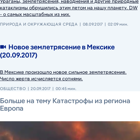
Ураганы, землетрясения, наводнения и другие природные
катаклизмы обрушились этим летом на нашу планету. DW
- о самых масштабных из них.
ПРИРОДА И ОКРУЖАЮЩАЯ СРЕДА
08.09.2017
02:09 мин.
Новое землетрясение в Мексике
(20.09.2017)
В Мексике произошло новое сильное землетрясение.
Число жертв исчисляется сотнями.
ОБЩЕСТВО
20.09.2017
00:45 мин.
26 июля 2026 г.
30 июля 2026 г.
28 июля 2026 г.
Больше на тему Катастрофы из региона
Европа