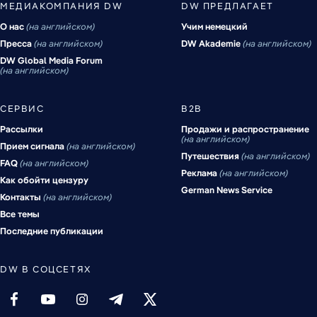
МЕДИАКОМПАНИЯ DW
DW ПРЕДЛАГАЕТ
О нас
на английском
Учим немецкий
Пресса
на английском
DW Akademie
на английском
DW Global Media Forum
на английском
СЕРВИС
B2B
Рассылки
Продажи и распространение
на английском
Прием сигнала
на английском
Путешествия
на английском
FAQ
на английском
Реклама
на английском
Как обойти цензуру
German News Service
Контакты
на английском
Все темы
Последние публикации
DW В СОЦСЕТЯХ