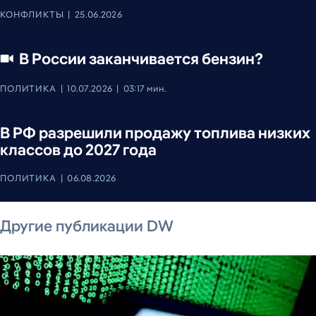
КОНФЛИКТЫ
25.06.2026
В России заканчивается бензин?
ПОЛИТИКА
10.07.2026
03:17 мин.
В РФ разрешили продажу топлива низких
классов до 2027 года
ПОЛИТИКА
06.08.2026
6 августа 2026 г.
5 августа 2026 г.
6 августа 2026 г.
5 августа 2026 г.
5 августа 2026 г.
5 августа 2026 г.
Другие публикации DW