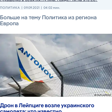
ПОЛИТИКА
09.09.2021
04:02 мин.
5 августа 2026 г.
5 августа 2026 г.
4 августа 2026 г.
Больше на тему Политика из региона
Европа
Дрон в Лейпциге возле украинского
самолета: что известно