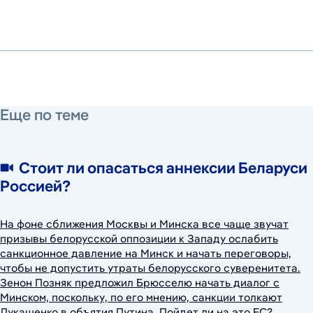
9 сентября 2021 г.
Еще по теме
Стоит ли опасаться аннексии Беларуси
Россией?
На фоне сближения Москвы и Минска все чаще звучат
призывы белорусской оппозиции к Западу ослабить
санкционное давление на Минск и начать переговоры,
чтобы не допустить утраты белорусского суверенитета.
Зенон Позняк предложил Брюсселю начать диалог с
Минском, поскольку, по его мнению, санкции толкают
Лукашенко в объятия Путина. Пойдет ли на это ЕС?