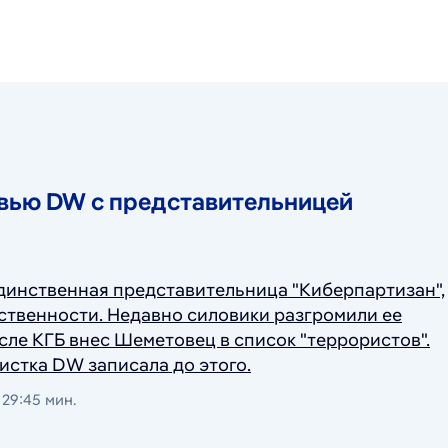
 июня 2022 г.
27 октября 2021 г.
вью DW с представительницей
инственная представительница "Киберпартизан",
ственности. Недавно силовики разгромили ее
осле КГБ внес Шеметовец в список "террористов".
истка DW записала до этого.
29:45 мин.