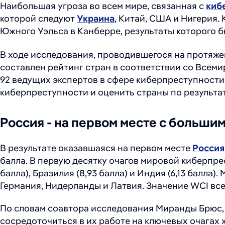
Наибольшая угроза во всем мире, связанная с
киб
которой следуют
Украина
, Китай, США и Нигерия
Южного Уэльса в Канберре, результаты которого 
В ходе исследования, проводившегося на протяже
составлен рейтинг стран в соответствии со Всеми
92 ведущих экспертов в сфере киберпреступности
киберпреступности и оценить страны по результ
Россия - на первом месте с больши
В результате оказавшаяся на первом месте
Россия
балла. В первую десятку очагов мировой киберпре
балла), Бразилия (8,93 балла) и Индия (6,13 балла)
Германия, Нидерланды и Латвия. Значение WCI всех
По словам соавтора исследования Миранды Брюс,
сосредоточиться в их работе на ключевых очагах 