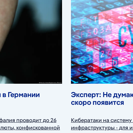
 в Германии
Эксперт: Не дума
скоро появится
фалия проводит до 26
Кибератаки на систему
алюты, конфискованной
инфраструктуры - для 