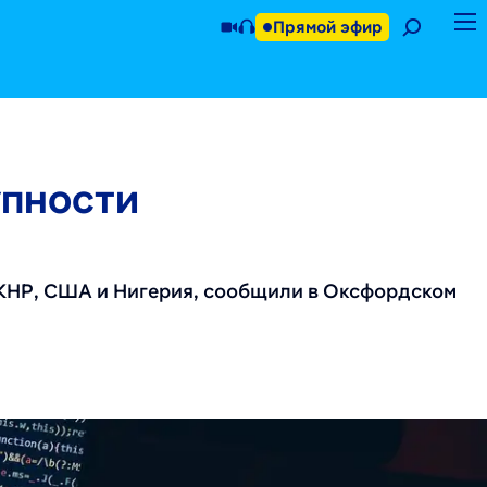
Прямой эфир
упности
 КНР, США и Нигерия, сообщили в Оксфордском