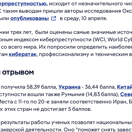
ерпреступностью,
исходит от незначительного чис
. К таким выводам пришли авторы исследования Ок
были
опубликованы
в среду, 10 апреля.
нии трех лет, были оценены самые значимые исто
рным индексом киберпреступности (WCI, World Cyb
 со всего мира. Их попросили определить наиболе
атам
кибератак
, профессионализму и техническим
м отрывом
получила 58,39 балла,
Украина
- 36,44 балла,
Кита
ступности вошли также Румыния (14,83 балла),
Сев
. Места с 11-го по 20-е заняли соответственно Иран,
 этих стран не достигает 5 баллов.
 результаты работы ученых позволят национальны
хакерской деятельности. Оно "поможет снять заве