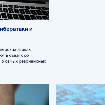
ибератаки и
керских атаках
т в связях со
- о самых резонансных