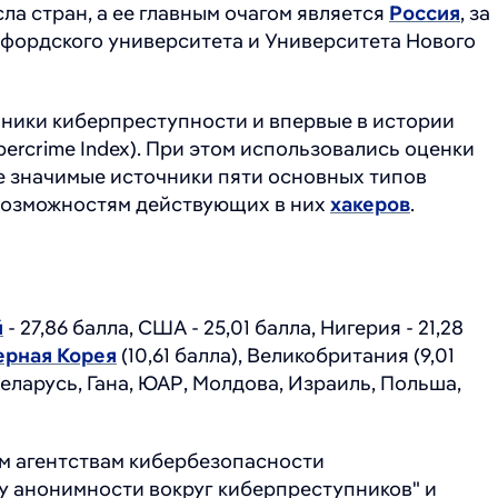
ла стран, а ее главным очагом является
Россия
, за
сфордского университета и Университета Нового
чники киберпреступности и впервые в истории
ercrime Index). При этом использовались оценки
е значимые источники пяти основных типов
 возможностям действующих в них
хакеров
.
й
- 27,86 балла, США - 25,01 балла, Нигерия - 21,28
ерная Корея
(10,61 балла), Великобритания (9,01
 Беларусь, Гана, ЮАР, Молдова, Израиль, Польша,
м агентствам кибербезопасности
су анонимности вокруг киберпреступников" и