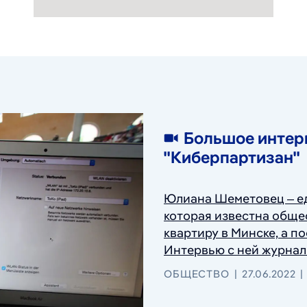
27
Большое интер
"Киберпартизан"
Юлиана Шеметовец – ед
которая известна обще
квартиру в Минске, а п
Интервью с ней журнал
ОБЩЕСТВО
27.06.2022