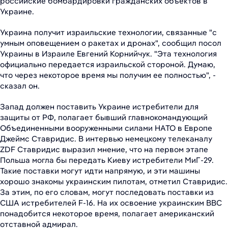
российские бомбардировки гражданских объектов в
Украине.
Украина получит израильские технологии, связанные "с
умным оповещением о ракетах и дронах", сообщил посол
Украины в Израиле Евгений Корнийчук. "Эта технология
официально передается израильской стороной. Думаю,
что через некоторое время мы получим ее полностью", -
сказал он.
Запад должен поставить Украине истребители для
защиты от РФ, полагает бывший главнокомандующий
Объединенными вооруженными силами НАТО в Европе
Джеймс Ставридис. В интервью немецкому телеканалу
ZDF Ставридис выразил мнение, что на первом этапе
Польша могла бы передать Киеву истребители МиГ-29.
Такие поставки могут идти напрямую, и эти машины
хорошо знакомы украинским пилотам, отметил Ставридис.
За этим, по его словам, могут последовать поставки из
США истребителей F-16. На их освоение украинским ВВС
понадобится некоторое время, полагает американский
отставной адмирал.