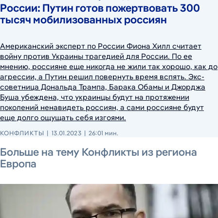
России: Путин готов пожертвовать 300
тысяч мобилизованных россиян
Американский эксперт по России Фиона Хилл считает
войну против Украины трагедией для России. По ее
мнению, россияне еще никогда не жили так хорошо, как до
агрессии, а Путин решил повернуть время вспять. Экс-
советница Дональда Трампа, Барака Обамы и Джорджа
Буша убеждена, что украинцы будут на протяжении
поколений ненавидеть россиян, а сами россияне будут
еще долго ощущать себя изгоями.
КОНФЛИКТЫ
13.01.2023
26:01 мин.
7 августа 2026 г.
6 августа 2026 г.
6 августа 2026 г.
Больше на тему Конфликты из региона
Европа