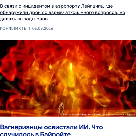
В связи с инцидентом в аэропорту Лейпцига, где
обнаружили дрон со взрывчаткой, много вопросов, но
делать выводы рано.
КОНФЛИКТЫ
06.08.2026
Вагнерианцы освистали ИИ. Что
случилось в Байройте