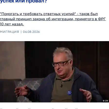
успех или провал?
"Помогать и требовать ответных усилий" - таков был
главный принцип закона об интеграции, принятого в ФРГ
10 лет назад.
МИГРАЦИЯ
06.08.2026