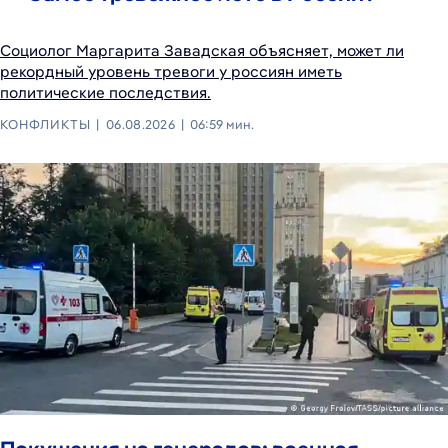
Социолог Маргарита Завадская объясняет, может ли
рекордный уровень тревоги у россиян иметь
политические последствия.
КОНФЛИКТЫ
06.08.2026
06:59 мин.