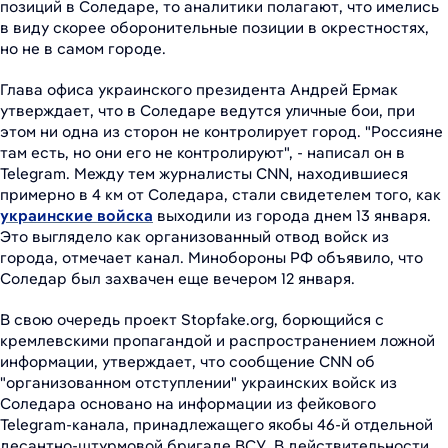
позиций в Соледаре, то аналитики полагают, что имелись
в виду скорее оборонительные позиции в окрестностях,
но не в самом городе.
Глава офиса украинского президента Андрей Ермак
утверждает, что в Соледаре ведутся уличные бои, при
этом ни одна из сторон не контролирует город. "Россияне
там есть, но они его не контролируют", - написал он в
Telegram. Между тем журналисты CNN, находившиеся
примерно в 4 км от Соледара, стали свидетелем того, как
украинские войска
выходили из города днем 13 января.
Это выглядело как организованный отвод войск из
города, отмечает канал. Минобороны РФ объявило, что
Соледар был захвачен еще вечером 12 января.
В свою очередь проект Stopfake.org, борющийся с
кремлевскими пропагандой и распространением ложной
информации, утверждает, что сообщение CNN об
"организованном отступлении" украинских войск из
Соледара основано на информации из фейкового
Telegram-канала, принадлежащего якобы 46-й отдельной
десантно-штурмовой бригаде ВСУ. В действительности