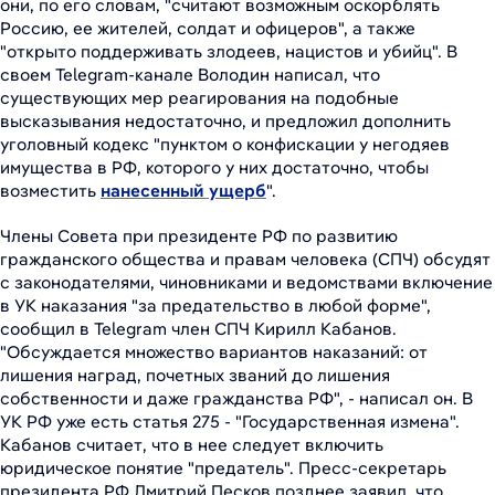
они, по его словам, "считают возможным оскорблять
Россию, ее жителей, солдат и офицеров", а также
"открыто поддерживать злодеев, нацистов и убийц". В
своем Telegram-канале Володин написал, что
существующих мер реагирования на подобные
высказывания недостаточно, и предложил дополнить
уголовный кодекс "пунктом о конфискации у негодяев
имущества в РФ, которого у них достаточно, чтобы
возместить
нанесенный ущерб
".
Члены Совета при президенте РФ по развитию
гражданского общества и правам человека (СПЧ) обсудят
с законодателями, чиновниками и ведомствами включение
в УК наказания "за предательство в любой форме",
сообщил в Telegram член СПЧ Кирилл Кабанов.
"Обсуждается множество вариантов наказаний: от
лишения наград, почетных званий до лишения
собственности и даже гражданства РФ", - написал он. В
УК РФ уже есть статья 275 - "Государственная измена".
Кабанов считает, что в нее следует включить
юридическое понятие "предатель". Пресс-секретарь
президента РФ Дмитрий Песков позднее заявил, что