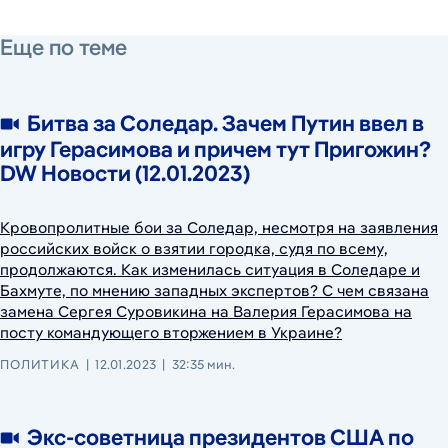
12 января 2023 г.
13 января 2023 г.
Еще по теме
Битва за Соледар. Зачем Путин ввел в
игру Герасимова и причем тут Пригожин?
DW Новости (12.01.2023)
Кровопролитные бои за Соледар, несмотря на заявления
российских войск о взятии городка, судя по всему,
продолжаются. Как изменилась ситуация в Соледаре и
Бахмуте, по мнению западных экспертов? С чем связана
замена Сергея Суровикина на Валерия Герасимова на
посту командующего вторжением в Украине?
ПОЛИТИКА
12.01.2023
32:35 мин.
Экс-советница президентов США по