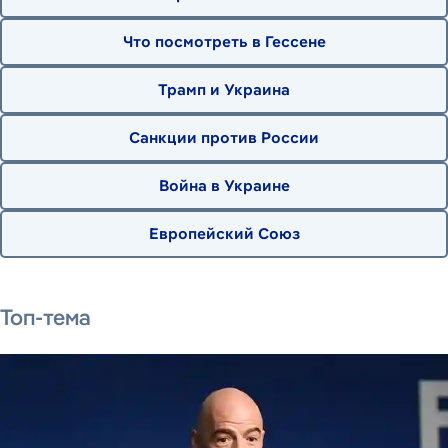
Что посмотреть в Гессене
Трамп и Украина
Санкции против России
Война в Украине
Европейский Союз
1 августа 2026 г.
1 августа 2026 г.
6 августа 2026 г.
Топ-тема