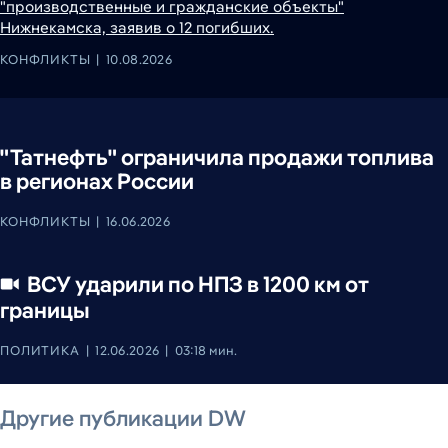
"производственные и гражданские объекты"
Нижнекамска, заявив о 12 погибших.
КОНФЛИКТЫ
10.08.2026
"Татнефть" ограничила продажи топлива
в регионах России
КОНФЛИКТЫ
16.06.2026
ВСУ ударили по НПЗ в 1200 км от
границы
ПОЛИТИКА
12.06.2026
03:18 мин.
9 августа 2026 г.
7 августа 2026 г.
7 августа 2026 г.
9 августа 2026 г.
7 августа 2026 г.
7 августа 2026 г.
Другие публикации DW