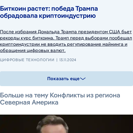
Биткоин растет: победа Трампа
обрадовала криптоиндустрию
После избрания Дональда Трампа президентом США бьет
рекорды курс биткоина. Трамп перед выборами пообещал
криптоиндустрии не вводить регулирование майнинга и
обращения цифровых валют.
ЦИФРОВЫЕ ТЕХНОЛОГИИ
13.11.2024
Показать еще
7 августа 2026 г.
7 августа 2026 г.
8 августа 2026 г.
Больше на тему Конфликты из региона
Северная Америка