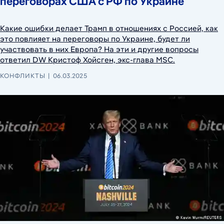
переговорах США с РФ по Украине
Какие ошибки делает Трамп в отношениях с Россией, как
это повлияет на переговоры по Украине, будет ли
участвовать в них Европа? На эти и другие вопросы
ответил DW Кристоф Хойсген, экс-глава MSС.
КОНФЛИКТЫ
06.03.2025