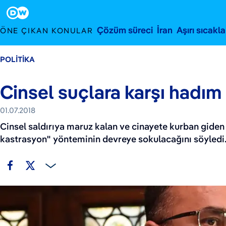
1 Temmuz 2018
Footer
Çözüm süreci
İran
Aşırı sıcakla
ÖNE ÇIKAN KONULAR
POLITIKA
Cinsel suçlara karşı hadı
01.07.2018
Cinsel saldırıya maruz kalan ve cinayete kurban giden 
kastrasyon" yönteminin devreye sokulacağını söyledi