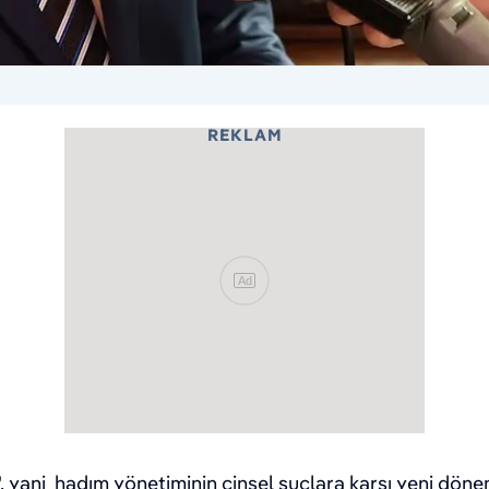
REKLAM
Ad
 yani hadım yönetiminin cinsel suçlara karşı yeni döne