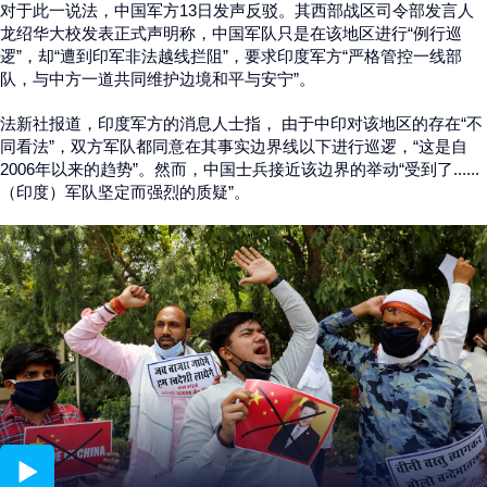
对于此一说法，中国军方13日发声反驳。其西部战区司令部发言人
龙绍华大校发表正式声明称，中国军队只是在该地区进行“例行巡
逻”，却“遭到印军非法越线拦阻”，要求印度军方“严格管控一线部
队，与中方一道共同维护边境和平与安宁”。
法新社报道，印度军方的消息人士指， 由于中印对该地区的存在“不
同看法”，双方军队都同意在其事实边界线以下进行巡逻，“这是自
2006年以来的趋势”。然而，中国士兵接近该边界的举动“受到了......
（印度）军队坚定而强烈的质疑”。
01:22