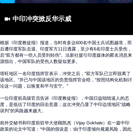
中印冲突掀反华示威
根据《印度教徒报》报道，当时有多达600名中国士兵试图越境，而
后遭印度军队击退。印度军方11日透露，至少有6名印度士兵受伤，
且“双方都有一些人员受到轻伤”。法新社援引印度媒体的匿名消息来
源指出，中国军队的受伤人数疑似更多。
塔旺地区一名印度指挥官表示，冲突之后，“双方军队已立即脱离了
该地区。”并已与中国该地区的负责指挥官会晤，“按照结构化机制讨
论这一问题，以恢复和平与安宁。”
一位印度前高级官员告诉《印度教徒报》，中国日益咄咄逼人的态
度，是低估了印度的回击意愿；这次冲突凸显了中印边境地区“战略
误判”的风险越来越大。
前外交秘书和印度前驻华大使顾凯杰（Vijay Gokhale）在一篇中印
政策的论文中写道：“中国的假设是：‘由于印度倾向规避风险，因此