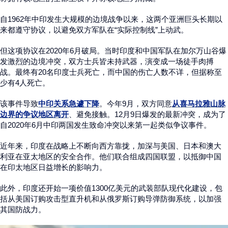
自1962年中印发生大规模的边境战争以来，这两个亚洲巨头长期以
来都遵守协议，以避免双方军队在“实际控制线”上动武。
但这项协议在2020年6月破局。当时印度和中国军队在加尔万山谷爆
发激烈的边境冲突，双方士兵皆未持武器，演变成一场徒手肉搏
战。最终有20名印度士兵死亡，而中国的伤亡人数不详，但据称至
少有4人死亡。
该事件导致
中印关系急遽下降
。今年9月，双方同意
从喜马拉雅山脉
边界的争议地区离开
、避免接触。12月9日爆发的最新冲突，成为了
自2020年6月中印两国发生致命冲突以来第一起类似争议事件。
近年来，印度在战略上不断向西方靠拢，加深与美国、日本和澳大
利亚在亚太地区的安全合作。他们联合组成四国联盟，以抵御中国
在印太地区日益增长的影响力。
此外，印度还开始一项价值1300亿美元的武装部队现代化建设，包
括从美国订购攻击型直升机和从俄罗斯订购导弹防御系统，以加强
其国防战力。