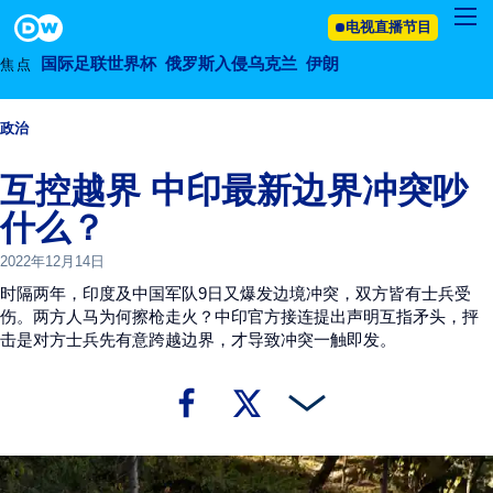
2022年12月14日
Footer
电视直播节目
国际足联世界杯
俄罗斯入侵乌克兰
伊朗
焦点
政治
互控越界 中印最新边界冲突吵
什么？
2022年12月14日
时隔两年，印度及中国军队9日又爆发边境冲突，双方皆有士兵受
伤。两方人马为何擦枪走火？中印官方接连提出声明互指矛头，抨
击是对方士兵先有意跨越边界，才导致冲突一触即发。