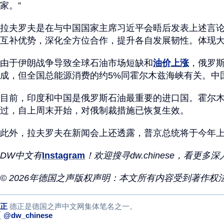
家。”
拉夫罗夫是在与中国国家主席习近平会晤后发表上述言
互补优势，深化全方位合作，提升各自发展韧性。体现
由于伊朗战争导致全球石油市场短缺和
油价上涨
，俄罗
成，但全国总能源消费的约5%同霍尔木兹海峡有关。中国
目前，印度和中国是俄罗斯石油最重要的进口国。霍尔
过，自上周末开始，对俄制裁措施已恢复生效。
此外，拉夫罗夫在新闻会上还透露，普京总统将于今年上半
DW
中文有
Instagram
！欢迎搜寻
dw.chinese
，看更多深
© 2026
年德国之声版权声明：本文所有内容受到著作权
正
德正是德国之声中文网集体笔名之一。
@dw_chinese