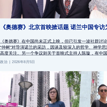
《奥德赛》北京首映掀话题 诺兰中国专访
《奥德赛》在中国尚未正式上映，但已引发一波社群讨
“仲树”对导演诺兰的采訪，因谈及较深入的哲学、神学
高度关注。另一个争议则关于首映式主持人陈璇，有中国
政治
2026年8月5日