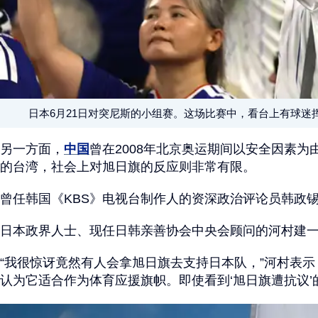
日本6月21日对突尼斯的小组赛。这场比赛中，看台上有球迷
另一方面，
中国
曾在2008年北京奥运期间以安全因素
的台湾，社会上对旭日旗的反应则非常有限。
曾任韩国《KBS》电视台制作人的资深政治评论员韩政锡
日本政界人士、现任日韩亲善协会中央会顾问的河村建
“我很惊讶竟然有人会拿旭日旗去支持日本队，”河村表
认为它适合作为体育应援旗帜。即使看到‘旭日旗遭抗议’